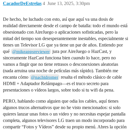
CacadorDeEstrelas
4
June 13, 2025, 3:30pm
De hecho, he luchado con esto, así que aquí va una dosis de
realidad directamente desde el campo de batalla: todo el mundo está
obsesionado con AireJuego o aplicaciones sofisticadas, pero la
mitad del tiempo son desesperantemente inestables, especialmente si
tienes un Televisor LG que ya tiene un par de años. Entiendo por
qué
jura por AireJuego o HazCast, y
@mikeappsreviewer
sinceramente HazCast funciona bien
cuando
lo hace, pero no
vamos a fingir que no tiene retrasos o desconexiones aleatorias
(nada arruina una noche de películas más rápido). También me
encanta cómo
resalta el método clásico de cable
@nachtdromer
HDMI + Adaptador Relámpago—es el truco secreto para
presentaciones o vídeos largos, sobre todo si tu wifi da pena.
PERO, hablando como alguien que odia los cables, aquí tienes
algunos trucos alternativos que no he visto mencionados: si solo
quieres lanzar unas fotos o un video y no necesitas espejar pantalla
completa, algunos televisores LG traen un modo incorporado para
compartir “Fotos y Vídeos” desde su propio menú. Abres la opción