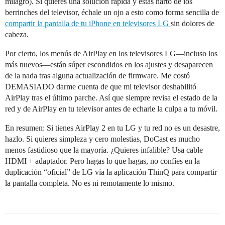
milagro). Si quieres una solución rápida y estás harto de los
berrinches del televisor, échale un ojo a esto como forma sencilla de
compartir la pantalla de tu iPhone en televisores LG
sin dolores de
cabeza.
Por cierto, los menús de AirPlay en los televisores LG—incluso los
más nuevos—están súper escondidos en los ajustes y desaparecen
de la nada tras alguna actualización de firmware. Me costó
DEMASIADO darme cuenta de que mi televisor deshabilitó
AirPlay tras el último parche. Así que siempre revisa el estado de la
red y de AirPlay en tu televisor antes de echarle la culpa a tu móvil.
En resumen: Si tienes AirPlay 2 en tu LG y tu red no es un desastre,
hazlo. Si quieres simpleza y cero molestias, DoCast es mucho
menos fastidioso que la mayoría. ¿Quieres infalible? Usa cable
HDMI + adaptador. Pero hagas lo que hagas, no confíes en la
duplicación “oficial” de LG vía la aplicación ThinQ para compartir
la pantalla completa. No es ni remotamente lo mismo.