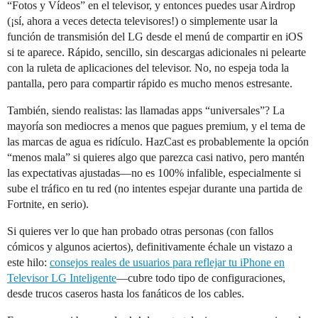
“Fotos y Vídeos” en el televisor, y entonces puedes usar Airdrop
(¡sí, ahora a veces detecta televisores!) o simplemente usar la
función de transmisión del LG desde el menú de compartir en iOS
si te aparece. Rápido, sencillo, sin descargas adicionales ni pelearte
con la ruleta de aplicaciones del televisor. No, no espeja toda la
pantalla, pero para compartir rápido es mucho menos estresante.
También, siendo realistas: las llamadas apps “universales”? La
mayoría son mediocres a menos que pagues premium, y el tema de
las marcas de agua es ridículo. HazCast es probablemente la opción
“menos mala” si quieres algo que parezca casi nativo, pero mantén
las expectativas ajustadas—no es 100% infalible, especialmente si
sube el tráfico en tu red (no intentes espejar durante una partida de
Fortnite, en serio).
Si quieres ver lo que han probado otras personas (con fallos
cómicos y algunos aciertos), definitivamente échale un vistazo a
este hilo:
consejos reales de usuarios para reflejar tu iPhone en
Televisor LG Inteligente
—cubre todo tipo de configuraciones,
desde trucos caseros hasta los fanáticos de los cables.