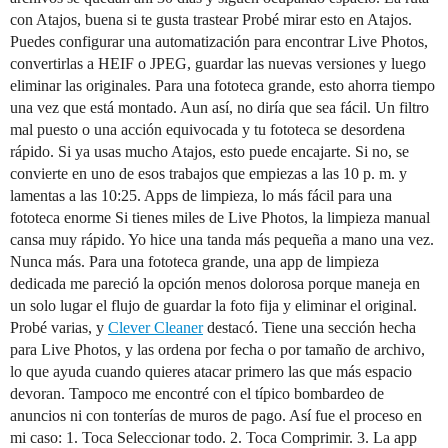
con Atajos, buena si te gusta trastear Probé mirar esto en Atajos.
Puedes configurar una automatización para encontrar Live Photos,
convertirlas a HEIF o JPEG, guardar las nuevas versiones y luego
eliminar las originales. Para una fototeca grande, esto ahorra tiempo
una vez que está montado. Aun así, no diría que sea fácil. Un filtro
mal puesto o una acción equivocada y tu fototeca se desordena
rápido. Si ya usas mucho Atajos, esto puede encajarte. Si no, se
convierte en uno de esos trabajos que empiezas a las 10 p. m. y
lamentas a las 10:25. Apps de limpieza, lo más fácil para una
fototeca enorme Si tienes miles de Live Photos, la limpieza manual
cansa muy rápido. Yo hice una tanda más pequeña a mano una vez.
Nunca más. Para una fototeca grande, una app de limpieza
dedicada me pareció la opción menos dolorosa porque maneja en
un solo lugar el flujo de guardar la foto fija y eliminar el original.
Probé varias, y
Clever Cleaner
destacó. Tiene una sección hecha
para Live Photos, y las ordena por fecha o por tamaño de archivo,
lo que ayuda cuando quieres atacar primero las que más espacio
devoran. Tampoco me encontré con el típico bombardeo de
anuncios ni con tonterías de muros de pago. Así fue el proceso en
mi caso: 1. Toca Seleccionar todo. 2. Toca Comprimir. 3. La app