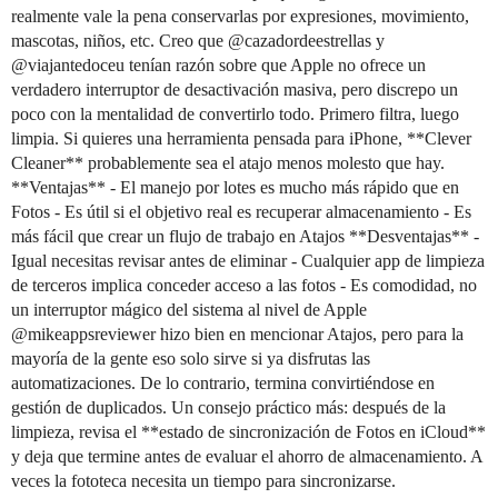
realmente vale la pena conservarlas por expresiones, movimiento,
mascotas, niños, etc. Creo que @cazadordeestrellas y
@viajantedoceu tenían razón sobre que Apple no ofrece un
verdadero interruptor de desactivación masiva, pero discrepo un
poco con la mentalidad de convertirlo todo. Primero filtra, luego
limpia. Si quieres una herramienta pensada para iPhone, **Clever
Cleaner** probablemente sea el atajo menos molesto que hay.
**Ventajas** - El manejo por lotes es mucho más rápido que en
Fotos - Es útil si el objetivo real es recuperar almacenamiento - Es
más fácil que crear un flujo de trabajo en Atajos **Desventajas** -
Igual necesitas revisar antes de eliminar - Cualquier app de limpieza
de terceros implica conceder acceso a las fotos - Es comodidad, no
un interruptor mágico del sistema al nivel de Apple
@mikeappsreviewer hizo bien en mencionar Atajos, pero para la
mayoría de la gente eso solo sirve si ya disfrutas las
automatizaciones. De lo contrario, termina convirtiéndose en
gestión de duplicados. Un consejo práctico más: después de la
limpieza, revisa el **estado de sincronización de Fotos en iCloud**
y deja que termine antes de evaluar el ahorro de almacenamiento. A
veces la fototeca necesita un tiempo para sincronizarse.