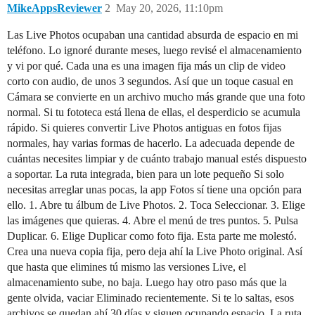
MikeAppsReviewer
2
May 20, 2026, 11:10pm
Las Live Photos ocupaban una cantidad absurda de espacio en mi
teléfono. Lo ignoré durante meses, luego revisé el almacenamiento
y vi por qué. Cada una es una imagen fija más un clip de video
corto con audio, de unos 3 segundos. Así que un toque casual en
Cámara se convierte en un archivo mucho más grande que una foto
normal. Si tu fototeca está llena de ellas, el desperdicio se acumula
rápido. Si quieres convertir Live Photos antiguas en fotos fijas
normales, hay varias formas de hacerlo. La adecuada depende de
cuántas necesites limpiar y de cuánto trabajo manual estés dispuesto
a soportar. La ruta integrada, bien para un lote pequeño Si solo
necesitas arreglar unas pocas, la app Fotos sí tiene una opción para
ello. 1. Abre tu álbum de Live Photos. 2. Toca Seleccionar. 3. Elige
las imágenes que quieras. 4. Abre el menú de tres puntos. 5. Pulsa
Duplicar. 6. Elige Duplicar como foto fija. Esta parte me molestó.
Crea una nueva copia fija, pero deja ahí la Live Photo original. Así
que hasta que elimines tú mismo las versiones Live, el
almacenamiento sube, no baja. Luego hay otro paso más que la
gente olvida, vaciar Eliminado recientemente. Si te lo saltas, esos
archivos se quedan ahí 30 días y siguen ocupando espacio. La ruta