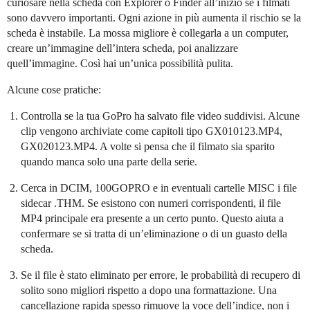
curiosare nella scheda con Explorer o Finder all’inizio se i filmati
sono davvero importanti. Ogni azione in più aumenta il rischio se la
scheda è instabile. La mossa migliore è collegarla a un computer,
creare un’immagine dell’intera scheda, poi analizzare
quell’immagine. Così hai un’unica possibilità pulita.
Alcune cose pratiche:
Controlla se la tua GoPro ha salvato file video suddivisi. Alcune
clip vengono archiviate come capitoli tipo GX010123.MP4,
GX020123.MP4. A volte si pensa che il filmato sia sparito
quando manca solo una parte della serie.
Cerca in DCIM, 100GOPRO e in eventuali cartelle MISC i file
sidecar .THM. Se esistono con numeri corrispondenti, il file
MP4 principale era presente a un certo punto. Questo aiuta a
confermare se si tratta di un’eliminazione o di un guasto della
scheda.
Se il file è stato eliminato per errore, le probabilità di recupero di
solito sono migliori rispetto a dopo una formattazione. Una
cancellazione rapida spesso rimuove la voce dell’indice, non i