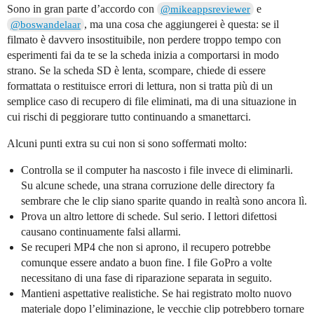
Sono in gran parte d’accordo con
e
@mikeappsreviewer
, ma una cosa che aggiungerei è questa: se il
@boswandelaar
filmato è davvero insostituibile, non perdere troppo tempo con
esperimenti fai da te se la scheda inizia a comportarsi in modo
strano. Se la scheda SD è lenta, scompare, chiede di essere
formattata o restituisce errori di lettura, non si tratta più di un
semplice caso di recupero di file eliminati, ma di una situazione in
cui rischi di peggiorare tutto continuando a smanettarci.
Alcuni punti extra su cui non si sono soffermati molto:
Controlla se il computer ha nascosto i file invece di eliminarli.
Su alcune schede, una strana corruzione delle directory fa
sembrare che le clip siano sparite quando in realtà sono ancora lì.
Prova un altro lettore di schede. Sul serio. I lettori difettosi
causano continuamente falsi allarmi.
Se recuperi MP4 che non si aprono, il recupero potrebbe
comunque essere andato a buon fine. I file GoPro a volte
necessitano di una fase di riparazione separata in seguito.
Mantieni aspettative realistiche. Se hai registrato molto nuovo
materiale dopo l’eliminazione, le vecchie clip potrebbero tornare