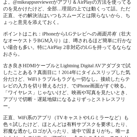
よ。@mikeappsreviewerがアプリ＆AirPlayの方法を使ってる
のを見かけたけど、全部…理屈の上では動くって話。ただ
正直、その解決法はいつもスムーズとは限らないから、ち
ょっと意見を添えておく。
ポイントはこれ：iPhoneからLGテレビへの
画面共有
（壮大
なオーケストラBGM入り）は、噂されるほど簡単に行かな
い場合も多い。特にAirPlay 2非対応のLGを持ってるならな
おさら。
古き良きHDMIケーブルとLightning Digital AVアダプタで試
したことある？真面目に！2014年にタイムスリップした気
分だけど、WiFiトラブルもラグも一切なし。接続したらテ
レビの入力を切り替えるだけ、でiPhone画面がすぐ映る。
「ワイヤレス」じゃないけど、映画や写真を見たいとき、
アプリで切断・遅延地獄になるよりずっとストレスフリ
ー。
正直、WiFi系のアプリ（TVキャストやLGミラーなど）も
色々試したけど、ほとんどは有料サブスクを要求したり、
邪魔な透かしロゴが入ったり、途中で固まりがち。唯一ま