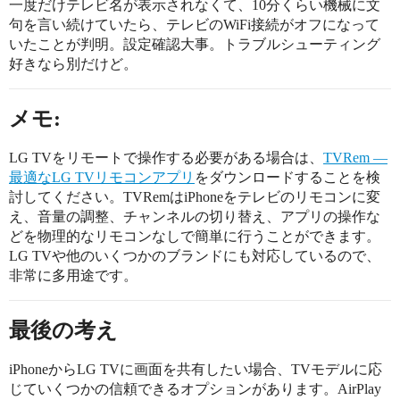
一度だけテレビ名が表示されなくて、10分くらい機械に文
句を言い続けていたら、テレビのWiFi接続がオフになって
いたことが判明。設定確認大事。トラブルシューティング
好きなら別だけど。
メモ:
LG TVをリモートで操作する必要がある場合は、
TVRem —
最適なLG TVリモコンアプリ
をダウンロードすることを検
討してください。TVRemはiPhoneをテレビのリモコンに変
え、音量の調整、チャンネルの切り替え、アプリの操作な
どを物理的なリモコンなしで簡単に行うことができます。
LG TVや他のいくつかのブランドにも対応しているので、
非常に多用途です。
最後の考え
iPhoneからLG TVに画面を共有したい場合、TVモデルに応
じていくつかの信頼できるオプションがあります。AirPlay