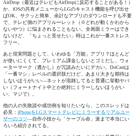
AirDrop（最近はテレビもAirDropに反応することがある！）
か、iOSの共有メニューからLGのキャスト機能を呼び出せ
ばOK。サクッと簡単、余計なアプリのダウンロードも不要
で、テレビ側のアプリルーレット（※どれが動くかわから
ないやつ）に悩まされることもない。全画面ミラーはでき
ないけど、「ちょっと見せたい」時はこれが一番ストレス
フリー。
あと現実問題として、いわゆる「万能」アプリ？ほとんど
が使いにくくて、プレミアム課金しないとゴミだし、ウォ
ーターマーク（透かし）が冗談みたいにデカい。DoCastは
「一番マシ」レベルの選択肢だけど、あまり大きな期待は
しないほうがいい―ネットが混雑してると普通に挙動ヤバ
い（フォートナイト中とか絶対にミラーしないほうがい
い、マジで）。
他の人の失敗談や成功例を知りたいなら、このスレッドは
必見：
iPhoneをLGスマートテレビにミラーするリアルユー
ザーのコツ
―自作小技から「ケーブル命」派まで本当にい
ろいろ紹介されてる。