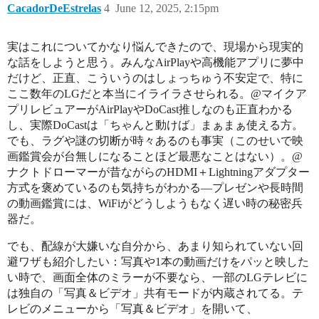
CacadorDeEstrelas
4
June 12, 2025, 2:15pm
実はこれについてかなり悩んできたので、現場から現実的
な話をしようと思う。みんなAirPlayや高機能アプリに夢中
だけど、正直、こういうのはしょっちゅう不安定で、特に
ここ数年のLGだと本当にイライラさせられる。@マイクア
プリレビュアーがAirPlayやDoCast推しなのも正直わかる
し、実際DoCastは「ちゃんと動けば」まぁまぁ使える方。
でも、ラグや謎の切断が時々あるのも事実（このせいで映
画鑑賞会が台無しになることほど最悪なことはない）。@
ナクトドローマーが昔ながらのHDMI＋Lightningアダプター
方式を褒めているのも気持ちがわかる―プレゼンや長時間
の動画鑑賞には、WiFiがどうしようもなく遅い時の秘密兵
器だ。
でも、配線が大嫌いな自分から、あまり知られていない回
避ワザも紹介したい：写真や1本の動画だけをパッと映した
い時で、画面全体のミラーが不要なら、一部のLGテレビに
は独自の「写真＆ビデオ」共有モードが内蔵されてる。テ
レビのメニューから「写真＆ビデオ」を開いて、