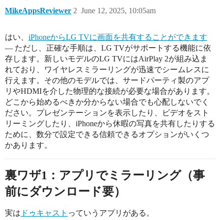
MikeAppsReviewer
2
June 12, 2025, 10:05am
はい、
iPhoneからLG TVに画面を共有することができます
— ただし、正確な手順は、LG TVがサポートする機能に依
存します。新しいモデルのLG TVにはAirPlay 2が組み込ま
れており、ワイヤレスミラーリングが迅速でシームレスに
行えます。その他のモデルでは、サードパーティ製のアプ
リやHDMIを介した物理的な接続が必要な場合があります。
どこから始めるべきか分からない場合でも心配しないでく
ださい。プレゼンテーションを表示したり、ビデオをスト
リーミングしたり、iPhoneから休暇の写真を共有したりする
ために、数分で設定できる信頼できるオプションがいくつ
かあります。
裏ワザ1：アプリでミラーリング（事
前にダウンロード要）
実は
ドゥキャスト
っていうアプリがある。