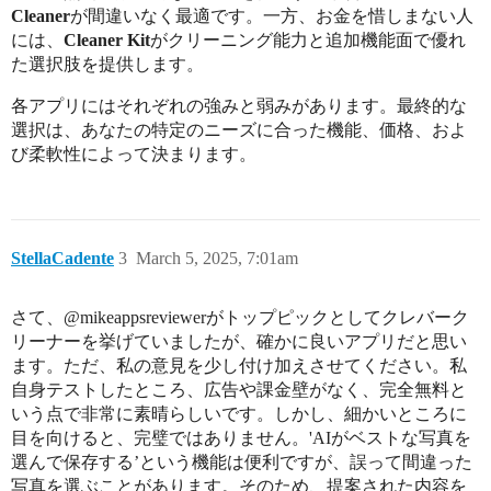
Cleaner
が間違いなく最適です。一方、お金を惜しまない人
には、
Cleaner Kit
がクリーニング能力と追加機能面で優れ
た選択肢を提供します。
各アプリにはそれぞれの強みと弱みがあります。最終的な
選択は、あなたの特定のニーズに合った機能、価格、およ
び柔軟性によって決まります。
StellaCadente
3
March 5, 2025, 7:01am
さて、@mikeappsreviewerがトップピックとしてクレバーク
リーナーを挙げていましたが、確かに良いアプリだと思い
ます。ただ、私の意見を少し付け加えさせてください。私
自身テストしたところ、広告や課金壁がなく、完全無料と
いう点で非常に素晴らしいです。しかし、細かいところに
目を向けると、完璧ではありません。'AIがベストな写真を
選んで保存する’という機能は便利ですが、誤って間違った
写真を選ぶことがあります。そのため、提案された内容を