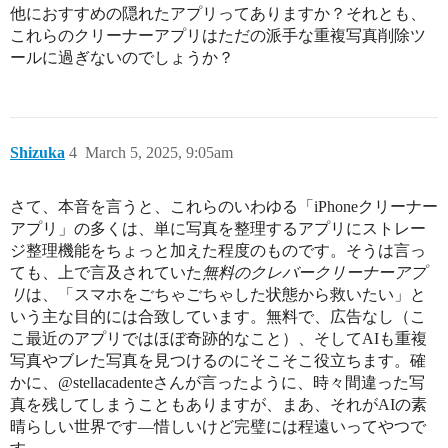
他におすすめの隠れたアプリってありますか？それとも、
これらのクリーナーアプリはただの派手な重複写真削除ツ
ールに過ぎないのでしょうか？
Shizuka
4
March 5, 2025, 9:05am
さて、本音を言うと、これらのいわゆる「iPhoneクリーナー
アプリ」の多くは、単に写真を整理するアプリにストレー
ジ整理機能をちょっと加えた程度のものです。そうは言っ
ても、上で言及されていた
無料のクレバークリーナーアプ
リ
は、「スマホをごちゃごちゃした状態から救いたい」と
いう主な目的には合致しています。無料で、広告なし（こ
こ最近のアプリではほぼ奇跡的なこと）、そしてAIも重複
写真やブレた写真を見つけるのにそこそこ役立ちます。確
かに、@stellacadenteさんが言ったように、時々間違った写
真を残してしまうこともありますが、まあ、それがAIの素
晴らしい世界です—惜しいけど完璧には程遠いってやつで