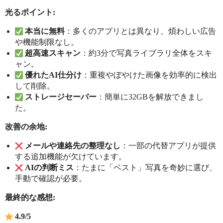
光るポイント:
本当に無料
：多くのアプリとは異なり、煩わしい広告
や機能制限なし。
超高速スキャン
：約3分で写真ライブラリ全体をスキ
ャン。
優れたAI仕分け
：重複やぼやけた画像を効率的に検出
して削除。
ストレージセーバー
：簡単に32GBを解放できまし
た。
改善の余地:
メールや連絡先の整理なし
：一部の代替アプリが提供
する追加機能が欠けています。
AIの判断ミス
：たまに「ベスト」写真を奇妙に選び、
手動で確認が必要。
最終的な感想:
4.9/5