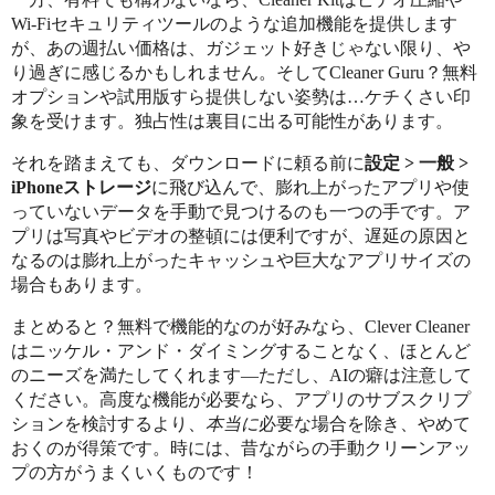
Wi-Fiセキュリティツールのような追加機能を提供します
が、あの週払い価格は、ガジェット好きじゃない限り、や
り過ぎに感じるかもしれません。そしてCleaner Guru？無料
オプションや試用版すら提供しない姿勢は…ケチくさい印
象を受けます。独占性は裏目に出る可能性があります。
それを踏まえても、ダウンロードに頼る前に
設定 > 一般 >
iPhoneストレージ
に飛び込んで、膨れ上がったアプリや使
っていないデータを手動で見つけるのも一つの手です。ア
プリは写真やビデオの整頓には便利ですが、遅延の原因と
なるのは膨れ上がったキャッシュや巨大なアプリサイズの
場合もあります。
まとめると？無料で機能的なのが好みなら、Clever Cleaner
はニッケル・アンド・ダイミングすることなく、ほとんど
のニーズを満たしてくれます—ただし、AIの癖は注意して
ください。高度な機能が必要なら、アプリのサブスクリプ
ションを検討するより、
本当に
必要な場合を除き、やめて
おくのが得策です。時には、昔ながらの手動クリーンアッ
プの方がうまくいくものです！