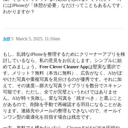
にはiPhoneが「休憩が必要」なだけってこともあるんです、
わかりますか？
Jeff
5
March 5, 2025, 11:10am
もし、乱雑なiPhoneを整理するためにクリーナーアプリを検
討しているなら、私の意見をお伝えします。シンプルに始
めてみましょう。
Free Clever Cleaner App
は堅実な選択で
す。メリット？無料（本当に無料）、広告がなく、AIがぼ
やけた写真や重複写真を見分けるのが優秀です。それに加
えて、その速度—膨大な写真ライブラリを数分でスキャン
可能です。ただし、全てが完璧というわけではありませ
ん。AIが時々失敗し、変な写真を「残すべき」と選ぶこと
があるので、削除を手動で再確認する羽目になることがあ
ります。連絡先やメールの整理もできないので、オールイ
ンワン型の最適化を目指す場合は残念です。
一方、有料でも構わないなら、Cleaner Kitはビデオ圧縮や