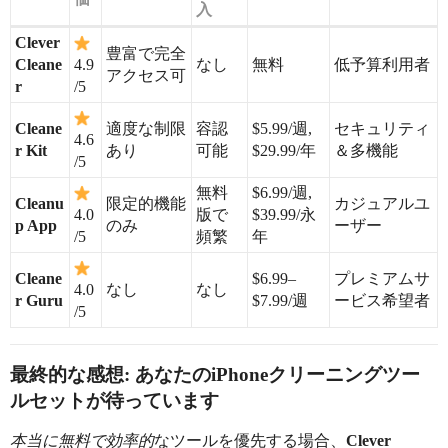
入
Clever
豊富で完全
Cleane
4.9
なし
無料
低予算利用者
アクセス可
r
/5
Cleane
適度な制限
容認
$5.99/週,
セキュリティ
4.6
r Kit
あり
可能
$29.99/年
＆多機能
/5
無料
$6.99/週,
Cleanu
限定的機能
カジュアルユ
4.0
版で
$39.99/永
p App
のみ
ーザー
/5
頻繁
年
Cleane
$6.99–
プレミアムサ
4.0
なし
なし
r Guru
$7.99/週
ービス希望者
/5
最終的な感想: あなたのiPhoneクリーニングツー
ルセットが待っています
本当に無料で効率的
なツールを優先する場合、
Clever