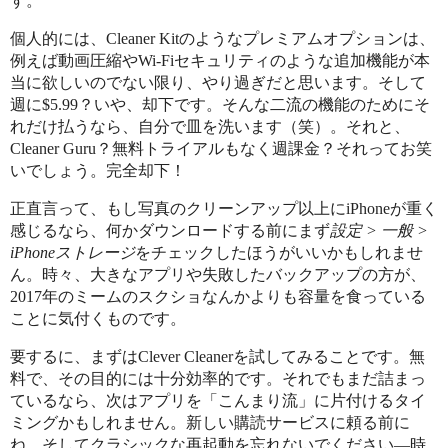
す。
個人的には、Cleaner Kitのようなプレミアムオプションは、
例えば動画圧縮やWi-Fiセキュリティのような追加機能が本
当に欲しいのでない限り、やり過ぎだと思います。そして
週に$5.99？いや、却下です。そんな二流の機能のためにそ
れだけ払うなら、自分で皿を洗います（笑）。それと、
Cleaner Guru？無料トライアルもなく週課金？それってお笑
いでしょう。完全却下！
正直言って、もし写真のクリーンアップ以上にiPhoneが重く
感じるなら、何かダウンロードする前にまず
設定 > 一般 >
iPhoneストレージ
をチェックしたほうがいいかもしれませ
ん。時々、大きなアプリや失敗したバックアップの方が、
2017年のミームのスクショなんかよりも容量を食っている
ことに気付くものです。
要するに、まずはClever Cleanerを試してみることです。無
料で、その目的には十分効率的です。それでもまだ詰まっ
ているなら、次はアプリを「こんまり流」に片付けるタイ
ミングかもしれません。新しい購読サービスに頼る前に
ね。そしてクラシックな再起動を忘れないでください—時