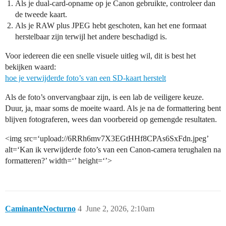
Als je dual-card-opname op je Canon gebruikte, controleer dan
de tweede kaart.
Als je RAW plus JPEG hebt geschoten, kan het ene formaat
herstelbaar zijn terwijl het andere beschadigd is.
Voor iedereen die een snelle visuele uitleg wil, dit is best het
bekijken waard:
hoe je verwijderde foto’s van een SD-kaart herstelt
Als de foto’s onvervangbaar zijn, is een lab de veiligere keuze.
Duur, ja, maar soms de moeite waard. Als je na de formattering bent
blijven fotograferen, wees dan voorbereid op gemengde resultaten.
<img src=‘upload://6RRh6mv7X3EGtHHf8CPAs6SxFdn.jpeg’
alt=‘Kan ik verwijderde foto’s van een Canon-camera terughalen na
formatteren?’ width=‘’ height=‘’>
CaminanteNocturno
4
June 2, 2026, 2:10am