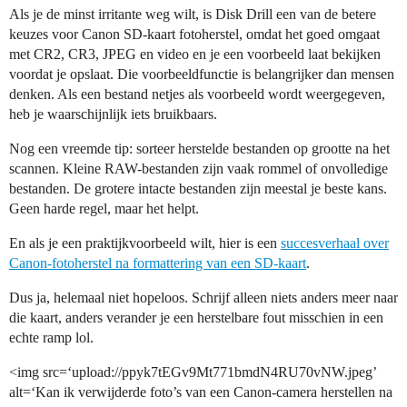
Als je de minst irritante weg wilt, is Disk Drill een van de betere
keuzes voor Canon SD-kaart fotoherstel, omdat het goed omgaat
met CR2, CR3, JPEG en video en je een voorbeeld laat bekijken
voordat je opslaat. Die voorbeeldfunctie is belangrijker dan mensen
denken. Als een bestand netjes als voorbeeld wordt weergegeven,
heb je waarschijnlijk iets bruikbaars.
Nog een vreemde tip: sorteer herstelde bestanden op grootte na het
scannen. Kleine RAW-bestanden zijn vaak rommel of onvolledige
bestanden. De grotere intacte bestanden zijn meestal je beste kans.
Geen harde regel, maar het helpt.
En als je een praktijkvoorbeeld wilt, hier is een
succesverhaal over
Canon-fotoherstel na formattering van een SD-kaart
.
Dus ja, helemaal niet hopeloos. Schrijf alleen niets anders meer naar
die kaart, anders verander je een herstelbare fout misschien in een
echte ramp lol.
<img src=‘upload://ppyk7tEGv9Mt771bmdN4RU70vNW.jpeg’
alt=‘Kan ik verwijderde foto’s van een Canon-camera herstellen na