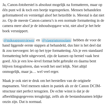
Ja, Canon-fotoherstel is absoluut mogelijk na formatteren, maar op
één punt wil ik toch een beetje tegenspreken. Mensen behandelen
geformatteerd en vernietigd alsof het hetzelfde is. Meestal is dat niet
zo. Op de meeste Canon-camera’s is een normale formattering in de
camera meer alsof je de inhoudsopgave wist, niet alsof je het hele
boek versnippert.
en
hebben de voor de
@mikeappsreviewer
@viaggiatoresolare
hand liggende eerste stappen al behandeld, dus hier is het deel dat
ik zou toevoegen: let op het type formattering. Als je een standaard
formattering hebt uitgevoerd, zijn de kansen op herstel vaak best
goed. Als je een low-level format hebt gebruikt en daarna bent
blijven fotograferen, dan wordt het snel lelijk. Niet altijd
onmogelijk, maar ja… wel veel erger.
Maak je ook niet te druk om het herstellen van de originele
mapnamen. Veel mensen raken in paniek als ze de Canon DCIM-
structuur niet perfect terugzien. De echte winst is dat je de
afbeeldingsgegevens terugkrijgt, zelfs als de bestandsnamen lelijke
onzin zijn. Dat is normaal.