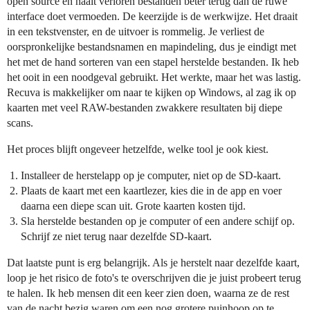
open source en haalt verloren bestanden beter terug dan de ruwe
interface doet vermoeden. De keerzijde is de werkwijze. Het draait
in een tekstvenster, en de uitvoer is rommelig. Je verliest de
oorspronkelijke bestandsnamen en mapindeling, dus je eindigt met
het met de hand sorteren van een stapel herstelde bestanden. Ik heb
het ooit in een noodgeval gebruikt. Het werkte, maar het was lastig.
Recuva is makkelijker om naar te kijken op Windows, al zag ik op
kaarten met veel RAW-bestanden zwakkere resultaten bij diepe
scans.
Het proces blijft ongeveer hetzelfde, welke tool je ook kiest.
Installeer de herstelapp op je computer, niet op de SD-kaart.
Plaats de kaart met een kaartlezer, kies die in de app en voer
daarna een diepe scan uit. Grote kaarten kosten tijd.
Sla herstelde bestanden op je computer of een andere schijf op.
Schrijf ze niet terug naar dezelfde SD-kaart.
Dat laatste punt is erg belangrijk. Als je herstelt naar dezelfde kaart,
loop je het risico de foto's te overschrijven die je juist probeert terug
te halen. Ik heb mensen dit een keer zien doen, waarna ze de rest
van de nacht bezig waren om een nog grotere puinhoop op te