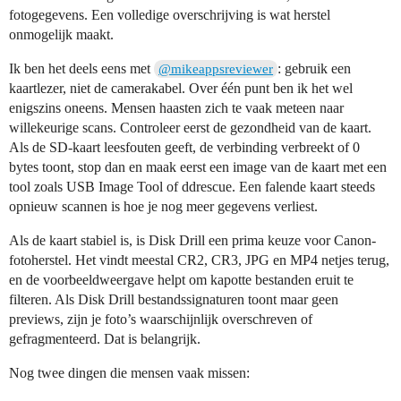
fotogegevens. Een volledige overschrijving is wat herstel
onmogelijk maakt.
Ik ben het deels eens met
: gebruik een
@mikeappsreviewer
kaartlezer, niet de camerakabel. Over één punt ben ik het wel
enigszins oneens. Mensen haasten zich te vaak meteen naar
willekeurige scans. Controleer eerst de gezondheid van de kaart.
Als de SD-kaart leesfouten geeft, de verbinding verbreekt of 0
bytes toont, stop dan en maak eerst een image van de kaart met een
tool zoals USB Image Tool of ddrescue. Een falende kaart steeds
opnieuw scannen is hoe je nog meer gegevens verliest.
Als de kaart stabiel is, is Disk Drill een prima keuze voor Canon-
fotoherstel. Het vindt meestal CR2, CR3, JPG en MP4 netjes terug,
en de voorbeeldweergave helpt om kapotte bestanden eruit te
filteren. Als Disk Drill bestandssignaturen toont maar geen
previews, zijn je foto’s waarschijnlijk overschreven of
gefragmenteerd. Dat is belangrijk.
Nog twee dingen die mensen vaak missen: