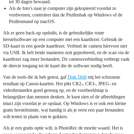
tot 30 dagen bewaard.
Als de foto's naar je computer zijn gekopieerd voordat ze
verdwenen, controleer dan de Prullenbak op Windows of de
Prullenmand op macOS.
Als er geen back-up opduikt, is de gebruikelijke route
herstelsoftware op een computer met een kaartlezer. Gebruik de
SD-kaart in een goede kaartlezer. Verbind de camera hiervoor niet
via USB. Ik heb beide manieren ooit geprobeerd, en de scan via de
kaartlezer zag meer bestanden. De cameraverbinding verbergt vaak
de directe toegang tot de kaart die de software nodig heeft.
Van de tools die ik heb getest, gaf
Disk Drill
mij het schoonste
resultaat op Canon-kaarten. Het pikt CR2-, CR3-, JPEG- en
videobestanden goed genoeg op, en de voorbeeldstap is
belangrijker dan mensen denken. Je kunt zien of de afbeeldingen
intact zijn voordat je ze opslaat. Op Windows is er ook een kleine
gratis herstelruimte, wat handig is als je eerst een paar bestanden
wilt testen in plaats van te gokken.
Als je een gratis optie wilt, is PhotoRec de moeite waard. Het is