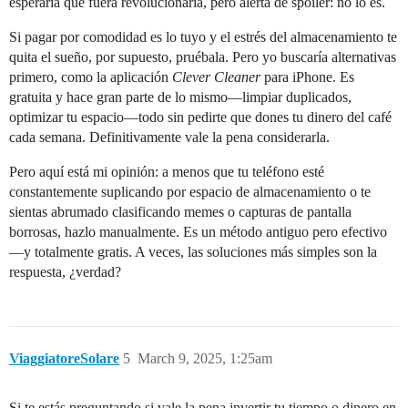
esperaría que fuera revolucionaria, pero alerta de spoiler: no lo es.
Si pagar por comodidad es lo tuyo y el estrés del almacenamiento te
quita el sueño, por supuesto, pruébala. Pero yo buscaría alternativas
primero, como la aplicación
Clever Cleaner
para iPhone. Es
gratuita y hace gran parte de lo mismo—limpiar duplicados,
optimizar tu espacio—todo sin pedirte que dones tu dinero del café
cada semana. Definitivamente vale la pena considerarla.
Pero aquí está mi opinión: a menos que tu teléfono esté
constantemente suplicando por espacio de almacenamiento o te
sientas abrumado clasificando memes o capturas de pantalla
borrosas, hazlo manualmente. Es un método antiguo pero efectivo
—y totalmente gratis. A veces, las soluciones más simples son la
respuesta, ¿verdad?
ViaggiatoreSolare
5
March 9, 2025, 1:25am
Si te estás preguntando si vale la pena invertir tu tiempo o dinero en