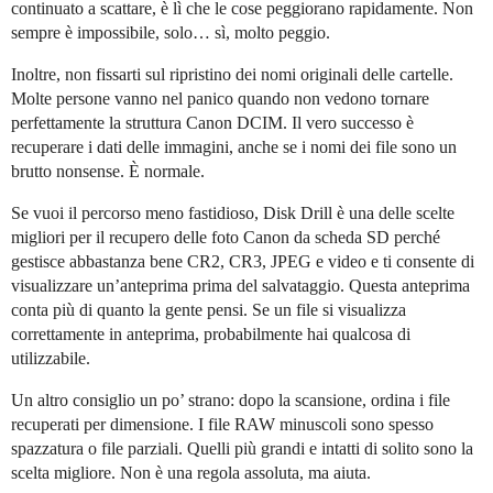
continuato a scattare, è lì che le cose peggiorano rapidamente. Non
sempre è impossibile, solo… sì, molto peggio.
Inoltre, non fissarti sul ripristino dei nomi originali delle cartelle.
Molte persone vanno nel panico quando non vedono tornare
perfettamente la struttura Canon DCIM. Il vero successo è
recuperare i dati delle immagini, anche se i nomi dei file sono un
brutto nonsense. È normale.
Se vuoi il percorso meno fastidioso, Disk Drill è una delle scelte
migliori per il recupero delle foto Canon da scheda SD perché
gestisce abbastanza bene CR2, CR3, JPEG e video e ti consente di
visualizzare un’anteprima prima del salvataggio. Questa anteprima
conta più di quanto la gente pensi. Se un file si visualizza
correttamente in anteprima, probabilmente hai qualcosa di
utilizzabile.
Un altro consiglio un po’ strano: dopo la scansione, ordina i file
recuperati per dimensione. I file RAW minuscoli sono spesso
spazzatura o file parziali. Quelli più grandi e intatti di solito sono la
scelta migliore. Non è una regola assoluta, ma aiuta.