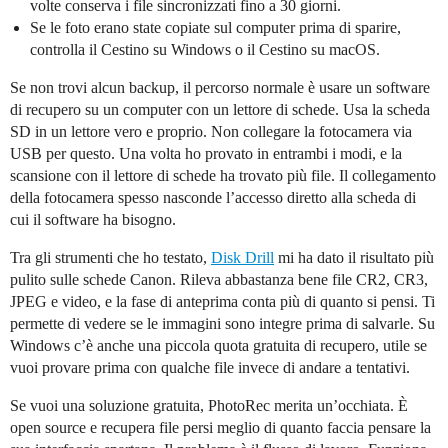
volte conserva i file sincronizzati fino a 30 giorni.
Se le foto erano state copiate sul computer prima di sparire,
controlla il Cestino su Windows o il Cestino su macOS.
Se non trovi alcun backup, il percorso normale è usare un software
di recupero su un computer con un lettore di schede. Usa la scheda
SD in un lettore vero e proprio. Non collegare la fotocamera via
USB per questo. Una volta ho provato in entrambi i modi, e la
scansione con il lettore di schede ha trovato più file. Il collegamento
della fotocamera spesso nasconde l’accesso diretto alla scheda di
cui il software ha bisogno.
Tra gli strumenti che ho testato,
Disk Drill
mi ha dato il risultato più
pulito sulle schede Canon. Rileva abbastanza bene file CR2, CR3,
JPEG e video, e la fase di anteprima conta più di quanto si pensi. Ti
permette di vedere se le immagini sono integre prima di salvarle. Su
Windows c’è anche una piccola quota gratuita di recupero, utile se
vuoi provare prima con qualche file invece di andare a tentativi.
Se vuoi una soluzione gratuita, PhotoRec merita un’occhiata. È
open source e recupera file persi meglio di quanto faccia pensare la