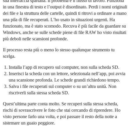
sua interfaccia spartana. Il problema è il flusso di lavoro. Funziona
in una finestra di testo e l’output è disordinato. Perdi i nomi originali
dei file e la struttura delle cartelle, quindi ti ritrovi a ordinare a mano
una pila di file recuperati. L’ho usato in situazioni urgenti. Ha
funzionato, ma è stato scomodo. Recuva è più facile da guardare su
Windows, anche se sulle schede piene di file RAW ho visto risultati
più deboli nelle scansioni profonde.
Il processo resta più o meno lo stesso qualunque strumento tu
scelga.
Installa l’app di recupero sul computer, non sulla scheda SD.
Inserisci la scheda con un lettore, selezionala nell’app, poi avvia
una scansione profonda. Le schede grandi richiedono tempo.
Salva i file recuperati sul computer o su un’altra unità. Non
riscriverli sulla stessa scheda SD.
Quest’ultima parte conta molto. Se recuperi sulla stessa scheda,
rischi di sovrascrivere le foto che stai cercando di riprendere. Ho
visto persone farlo una volta, e poi passare il resto della notte a
sistemare un guaio peggiore.