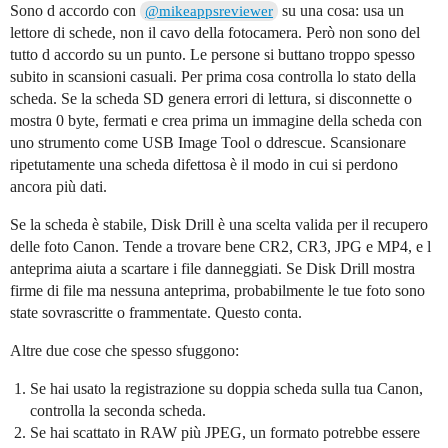
Sono d accordo con
su una cosa: usa un
@mikeappsreviewer
lettore di schede, non il cavo della fotocamera. Però non sono del
tutto d accordo su un punto. Le persone si buttano troppo spesso
subito in scansioni casuali. Per prima cosa controlla lo stato della
scheda. Se la scheda SD genera errori di lettura, si disconnette o
mostra 0 byte, fermati e crea prima un immagine della scheda con
uno strumento come USB Image Tool o ddrescue. Scansionare
ripetutamente una scheda difettosa è il modo in cui si perdono
ancora più dati.
Se la scheda è stabile, Disk Drill è una scelta valida per il recupero
delle foto Canon. Tende a trovare bene CR2, CR3, JPG e MP4, e l
anteprima aiuta a scartare i file danneggiati. Se Disk Drill mostra
firme di file ma nessuna anteprima, probabilmente le tue foto sono
state sovrascritte o frammentate. Questo conta.
Altre due cose che spesso sfuggono:
Se hai usato la registrazione su doppia scheda sulla tua Canon,
controlla la seconda scheda.
Se hai scattato in RAW più JPEG, un formato potrebbe essere