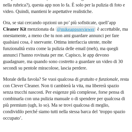
nella rubrica?), questa app non lo fa. È solo per la pulizia di foto e
video. Quindi, mantieni le aspettative realistiche.
Ora, se stai cercando opzioni un po’ più sofisticate, quell’app
Cleaner Kit
menzionata da
è accettabile, ma
@mikeappsreviewer
onestamente, a meno che tu non ami guardare annunci per fare
qualsiasi cosa, è snervante. Ottima interfaccia utente, molte
funzionalità extra come la pulizia delle email (meh), ma quegli
annunci l’hanno rovinata per me. Capisco, le app devono
guadagnare, ma quando sono costretto a guardare un video di 30
secondi su pentole miracolose, lascia perdere.
Morale della favola? Se vuoi qualcosa di
gratuito
e
funzionale
, resta
con Clever Cleaner. Non ti cambierà la vita, ma libererà spazio
senza trucchi nascosti. Per esigenze più complesse, forse pensa di
combinarla con una pulizia manuale o di spendere per qualcosa di
più premium (ugh, lo so). Ma se trovi qualcosa di meglio,
condividilo perché siamo tutti nella stessa barca del ‘troppo spazio
occupato’.