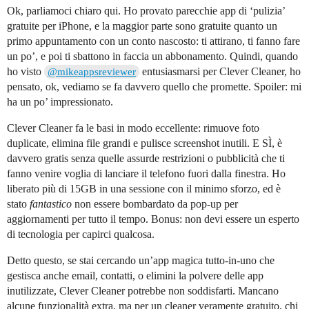
Ok, parliamoci chiaro qui. Ho provato parecchie app di ‘pulizia’
gratuite per iPhone, e la maggior parte sono gratuite quanto un
primo appuntamento con un conto nascosto: ti attirano, ti fanno fare
un po’, e poi ti sbattono in faccia un abbonamento. Quindi, quando
ho visto
entusiasmarsi per Clever Cleaner, ho
@mikeappsreviewer
pensato, ok, vediamo se fa davvero quello che promette. Spoiler: mi
ha un po’ impressionato.
Clever Cleaner fa le basi in modo eccellente: rimuove foto
duplicate, elimina file grandi e pulisce screenshot inutili. E SÌ, è
davvero gratis senza quelle assurde restrizioni o pubblicità che ti
fanno venire voglia di lanciare il telefono fuori dalla finestra. Ho
liberato più di 15GB in una sessione con il minimo sforzo, ed è
stato
fantastico
non essere bombardato da pop-up per
aggiornamenti per tutto il tempo. Bonus: non devi essere un esperto
di tecnologia per capirci qualcosa.
Detto questo, se stai cercando un’app magica tutto-in-uno che
gestisca anche email, contatti, o elimini la polvere delle app
inutilizzate, Clever Cleaner potrebbe non soddisfarti. Mancano
alcune funzionalità extra, ma per un cleaner veramente gratuito, chi