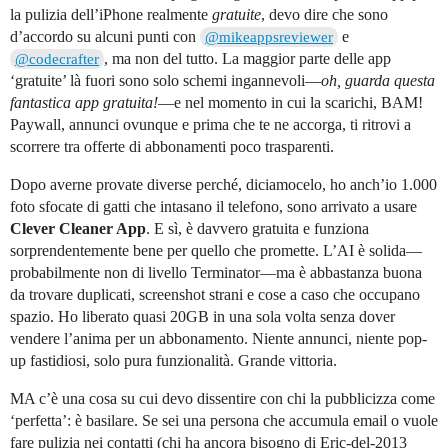
la pulizia dell’iPhone realmente
gratuite
, devo dire che sono
d’accordo su alcuni punti con
e
@mikeappsreviewer
, ma non del tutto. La maggior parte delle app
@codecrafter
‘gratuite’ là fuori sono solo schemi ingannevoli—
oh, guarda questa
fantastica app gratuita!
—e nel momento in cui la scarichi, BAM!
Paywall, annunci ovunque e prima che te ne accorga, ti ritrovi a
scorrere tra offerte di abbonamenti poco trasparenti.
Dopo averne provate diverse perché, diciamocelo, ho anch’io 1.000
foto sfocate di gatti che intasano il telefono, sono arrivato a usare
Clever Cleaner App
. E sì, è davvero gratuita e funziona
sorprendentemente bene per quello che promette. L’AI è solida—
probabilmente non di livello Terminator—ma è abbastanza buona
da trovare duplicati, screenshot strani e cose a caso che occupano
spazio. Ho liberato quasi 20GB in una sola volta senza dover
vendere l’anima per un abbonamento. Niente annunci, niente pop-
up fastidiosi, solo pura funzionalità. Grande vittoria.
MA c’è una cosa su cui devo dissentire con chi la pubblicizza come
‘perfetta’: è basilare. Se sei una persona che accumula email o vuole
fare pulizia nei contatti (chi ha ancora bisogno di Eric-del-2013