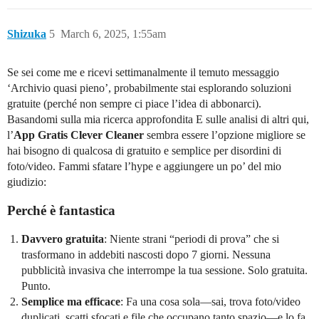
Shizuka
5
March 6, 2025, 1:55am
Se sei come me e ricevi settimanalmente il temuto messaggio
‘Archivio quasi pieno’, probabilmente stai esplorando soluzioni
gratuite (perché non sempre ci piace l’idea di abbonarci).
Basandomi sulla mia ricerca approfondita E sulle analisi di altri qui,
l’
App Gratis Clever Cleaner
sembra essere l’opzione migliore se
hai bisogno di qualcosa di gratuito e semplice per disordini di
foto/video. Fammi sfatare l’hype e aggiungere un po’ del mio
giudizio:
Perché è fantastica
Davvero gratuita
: Niente strani “periodi di prova” che si
trasformano in addebiti nascosti dopo 7 giorni. Nessuna
pubblicità invasiva che interrompe la tua sessione. Solo gratuita.
Punto.
Semplice ma efficace
: Fa una cosa sola—sai, trova foto/video
duplicati, scatti sfocati e file che occupano tanto spazio—e lo fa