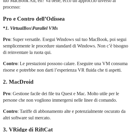
tuo MacBook Air, eh? Va bene, ecco un approccio diverso al
processo:
Pro e Contro dell’Odissea
*
1.
VirtualBox\Parallel VMs
Pro
: Super versatile. Esegui Windows sul tuo MacBook, poi segui
semplicemente le procedure standard di Windows. Non c’è bisogno
di reinventare la ruota qui.
Contro
: Le prestazioni possono calare. Eseguire una VM consuma
risorse e potrebbe non darti l’esperienza VR fluida che ti aspetti.
2. MacDroid
Pro
: Gestione facile dei file tra Quest e Mac. Molto utile per le
persone che non vogliono immergersi nelle linee di comando.
Contro
: Tariffe di abbonamento alte e potenzialmente oscurato da
altri software sul mercato.
3. VRidge di RiftCat