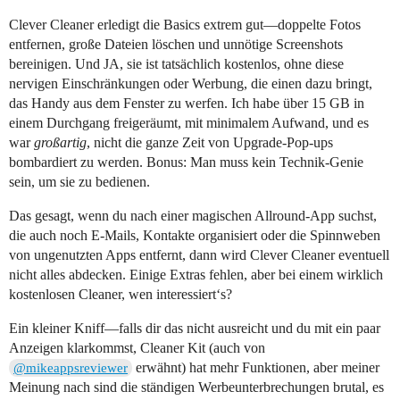
Clever Cleaner erledigt die Basics extrem gut—doppelte Fotos
entfernen, große Dateien löschen und unnötige Screenshots
bereinigen. Und JA, sie ist tatsächlich kostenlos, ohne diese
nervigen Einschränkungen oder Werbung, die einen dazu bringt,
das Handy aus dem Fenster zu werfen. Ich habe über 15 GB in
einem Durchgang freigeräumt, mit minimalem Aufwand, und es
war
großartig
, nicht die ganze Zeit von Upgrade-Pop-ups
bombardiert zu werden. Bonus: Man muss kein Technik-Genie
sein, um sie zu bedienen.
Das gesagt, wenn du nach einer magischen Allround-App suchst,
die auch noch E-Mails, Kontakte organisiert oder die Spinnweben
von ungenutzten Apps entfernt, dann wird Clever Cleaner eventuell
nicht alles abdecken. Einige Extras fehlen, aber bei einem wirklich
kostenlosen Cleaner, wen interessiert‘s?
Ein kleiner Kniff—falls dir das nicht ausreicht und du mit ein paar
Anzeigen klarkommst, Cleaner Kit (auch von
erwähnt) hat mehr Funktionen, aber meiner
@mikeappsreviewer
Meinung nach sind die ständigen Werbeunterbrechungen brutal, es