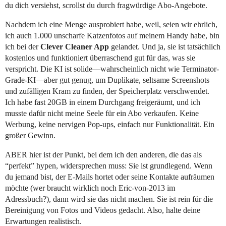
du dich versiehst, scrollst du durch fragwürdige Abo-Angebote.
Nachdem ich eine Menge ausprobiert habe, weil, seien wir ehrlich,
ich auch 1.000 unscharfe Katzenfotos auf meinem Handy habe, bin
ich bei der
Clever Cleaner App
gelandet. Und ja, sie ist tatsächlich
kostenlos und funktioniert überraschend gut für das, was sie
verspricht. Die KI ist solide—wahrscheinlich nicht wie Terminator-
Grade-KI—aber gut genug, um Duplikate, seltsame Screenshots
und zufälligen Kram zu finden, der Speicherplatz verschwendet.
Ich habe fast 20GB in einem Durchgang freigeräumt, und ich
musste dafür nicht meine Seele für ein Abo verkaufen. Keine
Werbung, keine nervigen Pop-ups, einfach nur Funktionalität. Ein
großer Gewinn.
ABER hier ist der Punkt, bei dem ich den anderen, die das als
“perfekt” hypen, widersprechen muss: Sie ist grundlegend. Wenn
du jemand bist, der E-Mails hortet oder seine Kontakte aufräumen
möchte (wer braucht wirklich noch Eric-von-2013 im
Adressbuch?), dann wird sie das nicht machen. Sie ist rein für die
Bereinigung von Fotos und Videos gedacht. Also, halte deine
Erwartungen realistisch.