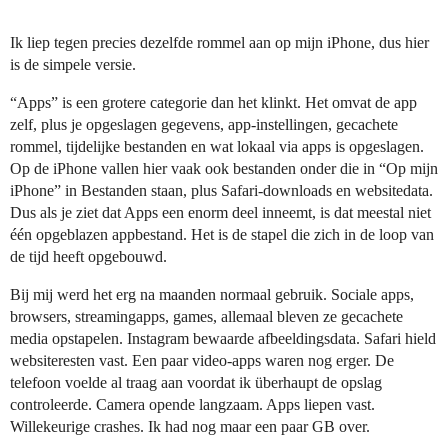
Ik liep tegen precies dezelfde rommel aan op mijn iPhone, dus hier
is de simpele versie.
“Apps” is een grotere categorie dan het klinkt. Het omvat de app
zelf, plus je opgeslagen gegevens, app-instellingen, gecachete
rommel, tijdelijke bestanden en wat lokaal via apps is opgeslagen.
Op de iPhone vallen hier vaak ook bestanden onder die in “Op mijn
iPhone” in Bestanden staan, plus Safari-downloads en websitedata.
Dus als je ziet dat Apps een enorm deel inneemt, is dat meestal niet
één opgeblazen appbestand. Het is de stapel die zich in de loop van
de tijd heeft opgebouwd.
Bij mij werd het erg na maanden normaal gebruik. Sociale apps,
browsers, streamingapps, games, allemaal bleven ze gecachete
media opstapelen. Instagram bewaarde afbeeldingsdata. Safari hield
websiteresten vast. Een paar video-apps waren nog erger. De
telefoon voelde al traag aan voordat ik überhaupt de opslag
controleerde. Camera opende langzaam. Apps liepen vast.
Willekeurige crashes. Ik had nog maar een paar GB over.