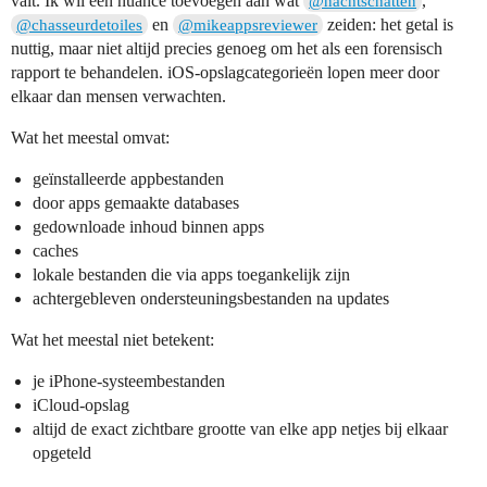
valt. Ik wil één nuance toevoegen aan wat
,
@nachtschatten
en
zeiden: het getal is
@chasseurdetoiles
@mikeappsreviewer
nuttig, maar niet altijd precies genoeg om het als een forensisch
rapport te behandelen. iOS-opslagcategorieën lopen meer door
elkaar dan mensen verwachten.
Wat het meestal omvat:
geïnstalleerde appbestanden
door apps gemaakte databases
gedownloade inhoud binnen apps
caches
lokale bestanden die via apps toegankelijk zijn
achtergebleven ondersteuningsbestanden na updates
Wat het meestal niet betekent:
je iPhone-systeembestanden
iCloud-opslag
altijd de exact zichtbare grootte van elke app netjes bij elkaar
opgeteld