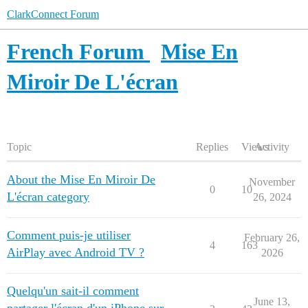
ClarkConnect Forum
French Forum
Mise En
Miroir De L'écran
Topic
Replies
Views
Activity
About the Mise En Miroir De
November
0
10
L'écran category
26, 2024
Comment puis-je utiliser
February 26,
4
163
AirPlay avec Android TV ?
2026
Quelqu'un sait-il comment
June 13,