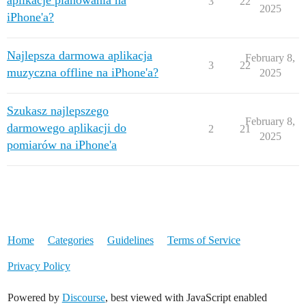
aplikacje planowania na
3
22
2025
iPhone'a?
Najlepsza darmowa aplikacja
February 8,
3
22
muzyczna offline na iPhone'a?
2025
Szukasz najlepszego
February 8,
darmowego aplikacji do
2
21
2025
pomiarów na iPhone'a
Home
Categories
Guidelines
Terms of Service
Privacy Policy
Powered by
Discourse
, best viewed with JavaScript enabled