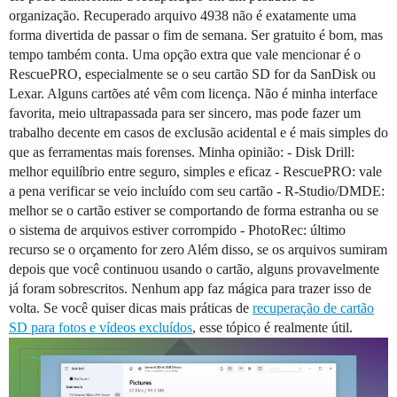
organização. Recuperado arquivo 4938 não é exatamente uma
forma divertida de passar o fim de semana. Ser gratuito é bom, mas
tempo também conta. Uma opção extra que vale mencionar é o
RescuePRO, especialmente se o seu cartão SD for da SanDisk ou
Lexar. Alguns cartões até vêm com licença. Não é minha interface
favorita, meio ultrapassada para ser sincero, mas pode fazer um
trabalho decente em casos de exclusão acidental e é mais simples do
que as ferramentas mais forenses. Minha opinião: - Disk Drill:
melhor equilíbrio entre seguro, simples e eficaz - RescuePRO: vale
a pena verificar se veio incluído com seu cartão - R-Studio/DMDE:
melhor se o cartão estiver se comportando de forma estranha ou se
o sistema de arquivos estiver corrompido - PhotoRec: último
recurso se o orçamento for zero Além disso, se os arquivos sumiram
depois que você continuou usando o cartão, alguns provavelmente
já foram sobrescritos. Nenhum app faz mágica para trazer isso de
volta. Se você quiser dicas mais práticas de
recuperação de cartão
SD para fotos e vídeos excluídos
, esse tópico é realmente útil.