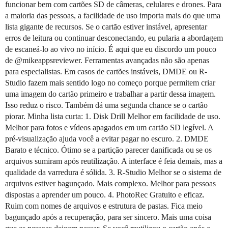
funcionar bem com cartões SD de câmeras, celulares e drones. Para
a maioria das pessoas, a facilidade de uso importa mais do que uma
lista gigante de recursos. Se o cartão estiver instável, apresentar
erros de leitura ou continuar desconectando, eu pularia a abordagem
de escaneá-lo ao vivo no início. É aqui que eu discordo um pouco
de @mikeappsreviewer. Ferramentas avançadas não são apenas
para especialistas. Em casos de cartões instáveis, DMDE ou R-
Studio fazem mais sentido logo no começo porque permitem criar
uma imagem do cartão primeiro e trabalhar a partir dessa imagem.
Isso reduz o risco. Também dá uma segunda chance se o cartão
piorar. Minha lista curta: 1. Disk Drill Melhor em facilidade de uso.
Melhor para fotos e vídeos apagados em um cartão SD legível. A
pré-visualização ajuda você a evitar pagar no escuro. 2. DMDE
Barato e técnico. Ótimo se a partição parecer danificada ou se os
arquivos sumiram após reutilização. A interface é feia demais, mas a
qualidade da varredura é sólida. 3. R-Studio Melhor se o sistema de
arquivos estiver bagunçado. Mais complexo. Melhor para pessoas
dispostas a aprender um pouco. 4. PhotoRec Gratuito e eficaz.
Ruim com nomes de arquivos e estrutura de pastas. Fica meio
bagunçado após a recuperação, para ser sincero. Mais uma coisa