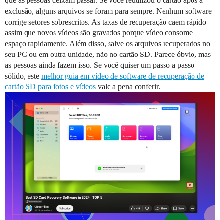
que as pessoas deixam passar. Se você reutilizou o cartão após a
exclusão, alguns arquivos se foram para sempre. Nenhum software
corrige setores sobrescritos. As taxas de recuperação caem rápido
assim que novos vídeos são gravados porque vídeo consome
espaço rapidamente. Além disso, salve os arquivos recuperados no
seu PC ou em outra unidade, não no cartão SD. Parece óbvio, mas
as pessoas ainda fazem isso. Se você quiser um passo a passo
sólido, este
melhor guia em vídeo de software de recuperação de
cartão SD para fotos e vídeos
vale a pena conferir.