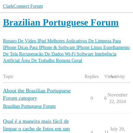
ClarkConnect Forum
Brazilian Portuguese Forum
Reparo De Vídeo
IPad
Melhores Aplicativos De Limpeza Para
IPhone
Dicas Para IPhone & Software
IPhone
Linux
Espelhamento
De Tela
Recuperação De Dados
Wi-Fi
Software
Inteligência
Artificial
Área De Trabalho Remota
Geral
Topic
Replies
Views
Activity
About the Brazilian Portuguese
November
Forum category
0
6
22, 2024
Brazilian Portuguese Forum
Qual é a maneira mais fácil de
limpar o cache de fotos em um
July 29,
4
11