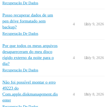
Recuperação De Dados
Posso recuperar dados de um
pen drive formatado sem
4
12
July 9, 2026
backup?
Recuperação De Dados
Por que todos os meus arquivos
desapareceram do meu disco
rígido externo da noite para o
4
12
July 9, 2026
dia?
Recuperação De Dados
Não foi possível montar o erro
49223 do
Com.apple.diskmanagement.dis
4
10
July 8, 2026
enter
Recuperação De Dados