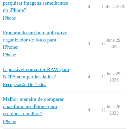
pesquisar imagens semelhantes
4
15
July 2, 2026
no iPhone?
IPhone
Procurando um bom aplicativo
organizador de fotos para
June 29,
4
13
iPhone
2026
IPhone
É possível converter RAW para
June 29,
NTFS sem perder dados?
4
12
2026
Recuperação De Dados
Melhor maneira de comparar
duas fotos no iPhone para
June 28,
4
12
escolher a melhor?
2026
IPhone