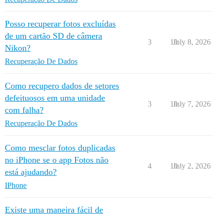
Posso recuperar fotos excluídas
de um cartão SD de câmera
3
10
July 8, 2026
Nikon?
Recuperação De Dados
Como recupero dados de setores
defeituosos em uma unidade
3
10
July 7, 2026
com falha?
Recuperação De Dados
Como mesclar fotos duplicadas
no iPhone se o app Fotos não
4
10
July 2, 2026
está ajudando?
IPhone
Existe uma maneira fácil de