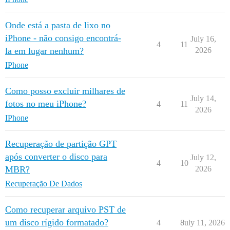
Onde está a pasta de lixo no
iPhone - não consigo encontrá-
July 16,
4
11
la em lugar nenhum?
2026
IPhone
Como posso excluir milhares de
July 14,
fotos no meu iPhone?
4
11
2026
IPhone
Recuperação de partição GPT
após converter o disco para
July 12,
4
10
MBR?
2026
Recuperação De Dados
Como recuperar arquivo PST de
um disco rígido formatado?
4
8
July 11, 2026