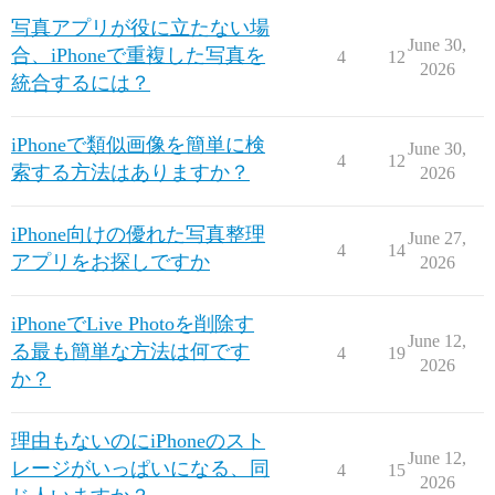
写真アプリが役に立たない場
June 30,
合、iPhoneで重複した写真を
4
12
2026
統合するには？
iPhoneで類似画像を簡単に検
June 30,
4
12
索する方法はありますか？
2026
iPhone向けの優れた写真整理
June 27,
4
14
アプリをお探しですか
2026
iPhoneでLive Photoを削除す
June 12,
る最も簡単な方法は何です
4
19
2026
か？
理由もないのにiPhoneのスト
June 12,
レージがいっぱいになる、同
4
15
2026