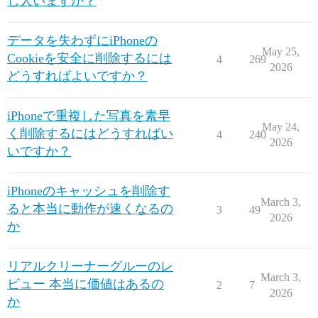
じ人いますか？
データを失わずにiPhoneの
May 25,
Cookieを安全に削除するには
4
269
2026
どうすればよいですか？
iPhoneで重複した写真を素早
May 24,
く削除するにはどうすればい
4
240
2026
いですか？
iPhoneのキャッシュを削除す
March 3,
ると本当に動作が速くなるの
3
49
2026
か
リアルクリーナーグルーのレ
March 3,
ビュー 本当に価値はあるの
2
7
2026
か